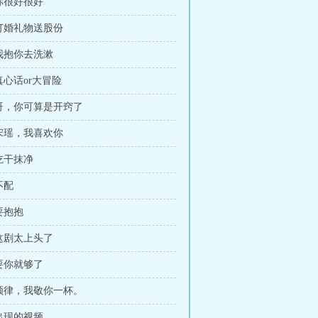
 你很好很好
 订婚礼物送股份
 我抱你去洗漱
 真心话or大冒险
 哥，你可算是开窍了
 宋瑶，我喜欢你
 吃干抹净
不配
 要抱抱
 这剧太上头了
 要你就够了
 顾律，我敬你一杯。
 出现的视频