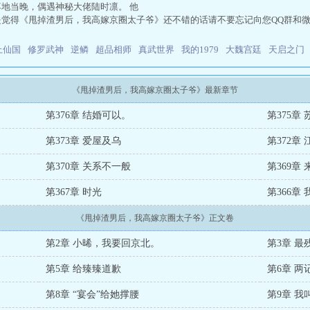
地当晚，偶遇神秘大佬陆时凛。 他
是觉得《甩掉渣男后，我高嫁京圈太子爷》还不错的话请不要忘记向您QQ群和
上仙国
修罗武神
逆鳞
超品相师
真武世界
我的1979
大魏宫廷
天启之门
《甩掉渣男后，我高嫁京圈太子爷》最新章节
第376章 结婚可以。
第375章
第373章 爱屋及乌
第372章
第370章 关系不一般
第369章
第367章 时光
第366章
《甩掉渣男后，我高嫁京圈太子爷》正文卷
第2章 小晞，我要回京北。
第3章 最
第5章 给臻臻道歉
第6章 
第8章 “宴会”给她撑腰
第9章 