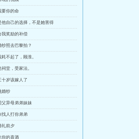
 我要你的命
 是他自己的选择，不是她害得
 给我奖励的补偿
 婚纱照去巴黎拍？
 我耗不起了，顾淮。
 跪祠堂，受家法。
 三十岁该嫁人了
 挑婚纱
 同父异母弟弟妹妹
 你找人打你弟弟
 婚礼前夕
 吃你的喜酒