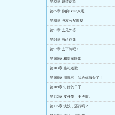
第82章 戴情侣款
第85章 你的Crush来啦
第88章 股权分配调整
第91章 去见外婆
第94章 自己作死
第97章 去下聘吧！
第100章 和郑家联姻
第103章 赔礼道歉
第106章 周婉君：我给你磕头了！
第109章 订婚的日子
第112章 皮外伤，不严重。
第115章 浅浅，还行吗？