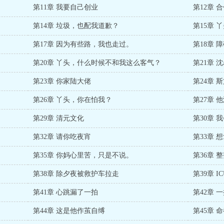
第11章 我要自己创业
第12章 
第14章 垃圾，也配我道歉？
第15章 
第17章 因为有些路，我也走过。
第18章 
第20章 丫头，什么时候不和我这么客气？
第21章 
第23章 你家陆大佬
第24章 
第26章 丫头，你在怕我？
第27章 
第29章 清元文化
第30章 
！
第32章 请你吃夜宵
第33章
第35章 你妈心里苦，只是不说。
第36章
第38章 除夕夜被救护车拉走
第39章 IC
第41章 心跳漏了一拍
第42章 
第44章 这是他作茧自缚
第45章 