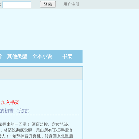
：
用户注册
异
其他类型
全本小说
书架
加入书架
京北的初雪（完结）
臻挥来的一巴掌！ 酒店监控、定位轨迹、
赃，林清浅彻底觉醒，甩出所有证据手撕渣
人！” 她辞掉晋升良机，转身回京北重启