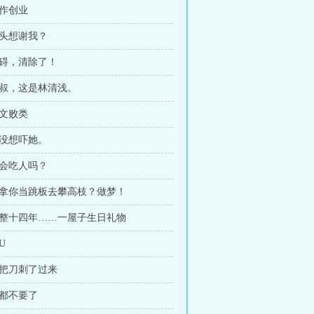
合作创业
丫头想谢我？
障碍，清除了！
沈叔，这是林清浅。
斯文败类
他没想吓她。
我会吃人吗？
 想拿你当跳板去攀高枝？做梦！
 整整十四年……一屋子生日礼物
U
一把刀刺了过来
命都不要了