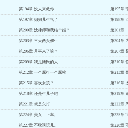
第194章 没人来救你
第195章
第197章 媳妇儿生气了
第198章
第200章 沈律师和我结个婚？
第201章
第203章 三天两头催生
第204章
第206章 月事来了嘛？
第207章
第209章 我是陆氏的人
第210章
第212章 一个愿打一个愿挨
第213章
第215章 喜欢女孩？
第216章
第218章 还是生儿子吧！
第219章
第221章 就是欠打
第222章
第224章 美女，上车。
第225章
第227章 不耽误玩儿。
第228章