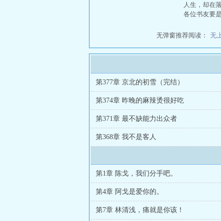
人生，却在落
各位书友要
无弹窗推荐阅读：
无
第377章 京北的初雪（完结）
第374章 昨晚的麻辣烫很好吃
第371章 最不缺能力出众者
第368章 我不是客人
第1章 陈戈，我们分手吧。
第4章 阿戈是爱你的。
第7章 林清浅，痛就是你该！