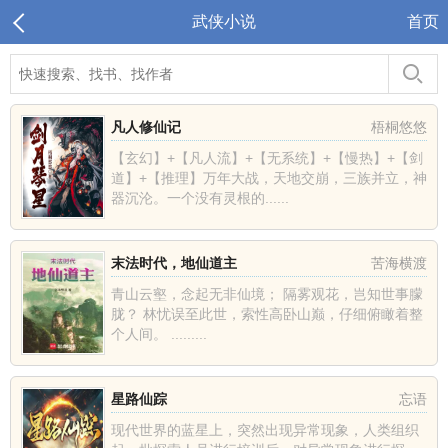
武侠小说
首页
凡人修仙记
梧桐悠悠
【玄幻】+【凡人流】+【无系统】+【慢热】+【剑
道】+【推理】万年大战，天地交崩，三族并立，神
器沉沦。一个没有灵根的......
末法时代，地仙道主
苦海横渡
青山云壑，念起无非仙境； 隔雾观花，岂知世事朦
胧？ 林忧误至此世，索性高卧山巅，仔细俯瞰着整
个人间。 .........
星路仙踪
忘语
现代世界的蓝星上，突然出现异常现象，人类组织