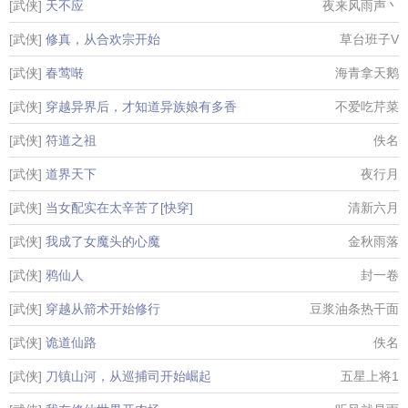
[武侠]
天不应
夜来风雨声丶
[武侠]
修真，从合欢宗开始
草台班子V
[武侠]
春莺啭
海青拿天鹅
[武侠]
穿越异界后，才知道异族娘有多香
不爱吃芹菜
[武侠]
符道之祖
佚名
[武侠]
道界天下
夜行月
[武侠]
当女配实在太辛苦了[快穿]
清新六月
[武侠]
我成了女魔头的心魔
金秋雨落
[武侠]
鸦仙人
封一卷
[武侠]
穿越从箭术开始修行
豆浆油条热干面
[武侠]
诡道仙路
佚名
[武侠]
刀镇山河，从巡捕司开始崛起
五星上将1