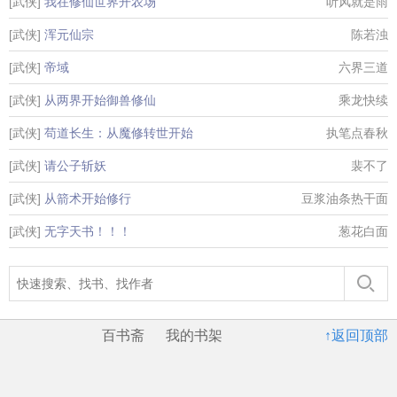
[武侠]
我在修仙世界开农场
听风就是雨
[武侠]
浑元仙宗
陈若浊
[武侠]
帝域
六界三道
[武侠]
从两界开始御兽修仙
乘龙快续
[武侠]
苟道长生：从魔修转世开始
执笔点春秋
[武侠]
请公子斩妖
裴不了
[武侠]
从箭术开始修行
豆浆油条热干面
[武侠]
无字天书！！！
葱花白面
百书斋
我的书架
↑返回顶部