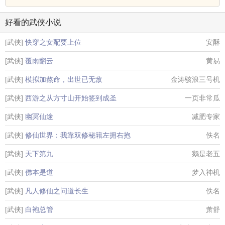
好看的武侠小说
[武侠]
快穿之女配要上位
安酥
[武侠]
覆雨翻云
黄易
[武侠]
模拟加熬命，出世已无敌
金涛骇浪三号机
[武侠]
西游之从方寸山开始签到成圣
一页非常瓜
[武侠]
幽冥仙途
减肥专家
[武侠]
修仙世界：我靠双修秘籍左拥右抱
佚名
[武侠]
天下第九
鹅是老五
[武侠]
佛本是道
梦入神机
[武侠]
凡人修仙之问道长生
佚名
[武侠]
白袍总管
萧舒