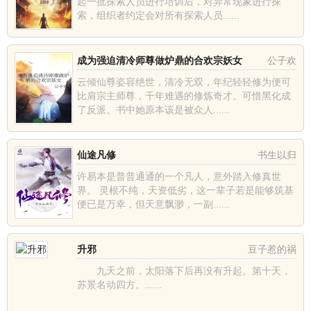
起一批探索人员进行培训后，对异常现象进行探
索，组织者约定会对所有探索人员......
成为强迫清冷师尊做炉鼎的合欢宗妖女
公子欢
云倾仙尊姿容绝世，清冷无双，年纪轻轻修为便可
比肩宗主师尊，千年难遇的修炼奇才。可惜黑化成
了反派。书中她原本该是被众人......
仙途凡修
书生以归
许易本是普普通通的一个凡人，意外踏入修真世
界。 灵根不纯，天资低劣，这一辈子若是能够筑基
便已是万幸，但天意飘渺，一副......
升邪
豆子惹的祸
九天之前，太阳落下后再没有升起。第十天，
苏景名动四方。......