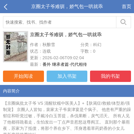
京圈太子爷难驯，娇气包一哄就乖
首页
京圈太子爷难驯，娇气包一哄就乖
作者：秋酿雪
分类：科幻
状态：连载
字数：0
更新：2026-02-06T09:02:04
最新：
番外 继承者篇·代代相传
开始阅读
加入书架
我的书架
内容简介
【京圈疯批太子爷 VS 清醒软糯中医美人】+【肤渴症/救赎/体型差/强
制宠】 京圈人人皆知，裴家太子爷裴津宴是个疯子。 他患有严重的躁
郁症和听觉过敏，手戴冷白玉菩提，杀伐果断，戾气滔天。 所有人见
了他都得跪着走，生怕发出一丁点声音惹怒这尊阎王。 直到那个暴雨
夜，苏家为了抵债，将那个养在乡下、浑身透着草药奶香的小女儿