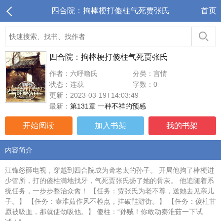
四合院：拘棒梗打傻柱气死贾张氏
首页
四合院：拘棒梗打傻柱气死贾张氏
作者：六呼噜氏
分类：言情
状态：连载
字数：0
更新：2023-03-19T14:03:49
最新：
第131章 一种不祥的预感
开始阅读
加入书架
我的书架
内容简介
江锋怒砸电视，穿越到四合院成为聋老太的孙子。 开局他拘了棒梗进
少管所，打的傻柱满地找牙，气死贾张氏扬了她的骨灰。 他追随着系
统任务，一步步整治众禽！ 【任务：贾张氏为老不尊，送她去见亲儿
子。】 【任务：秦淮茹作风不检点，挂破鞋游街。】 【任务：傻柱甘
愿被吸血，那就使劲吸他。】 傻柱：“孙贼！你敢动秦淮茹一下试