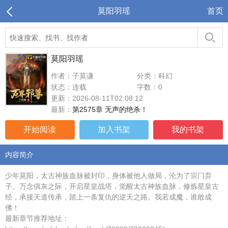
莫阳羽瑶
首页
莫阳羽瑶
作者：子莫谦
分类：科幻
状态：连载
字数：0
更新：2026-08-11T02:08:12
最新：
第2575章 无声的绝杀！
开始阅读
加入书架
我的书架
内容简介
少年莫阳，太古神族血脉被封印，身体被他人做局，沦为了宗门弃
子。万念俱灰之际，开启星皇战塔，觉醒太古神族血脉，修炼星皇古
经，承接天道传承，踏上一条复仇的逆天之路。我若成魔，谁敢成
佛！
最新章节推荐地址：