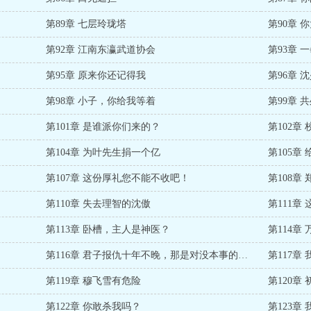
第89章 七层玲珑塔
第90章 
第92章 江南东瀛武道协会
第93章 
第95章 原来你还记得我
第96章 
第98章 小子，你给我等着
第99章 
第101章 是谁派你们来的？
第102章 
第104章 为叶先生捐一个亿
第105章
第107章 这份厚礼您不能不收吧！
第108章
第110章 失去理智的沈傲
第111章
第113章 卧槽，主人是神医？
第114章
第116章 君子报仇十年不晚，那是对没本事的人来说
第117章
第119章 穆飞雪有危险
第120章
第122章 你敢杀我吗？
第123章