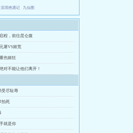
流氓艳遇记
九仙图
章 启程，前往昆仑腹
 元屠VS姬荒
章 重伤姬狂
章 绝对不能让他们离开！
弟受尽耻辱
掌拍死
毒
黑手就是你