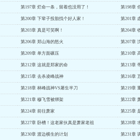
第197章 烂命一条，留着也没用了！
第198章
第200章 下辈子投胎找个好人家！
第201章
第203章 真是可笑啊！
第204章
第206章 郑山海的怒火
第207章
第209章 单方面碾压
第210章
第212章 这就是郑家的命
第213章
第215章 去杀凌峰战神
第216章
第218章 林峰战神VS屠生半刀
第219章
第221章 穆飞雪被绑架
第222章 
第224章 前往萧家
第225章
第227章 卧槽！这老家伙真是萧家老祖
第228章 
第230章 渡边横生的计划
第231章