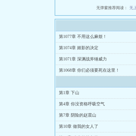
无弹窗推荐阅读：
无
第1077章 不用这么麻烦！
第1074章 姬影的决定
第1071章 深渊战斧锤威力
第1068章 你们必须要死在这里！
第1章 下山
第4章 你没资格呼吸空气
第7章 阴险的赵震山
第10章 做我的女人了