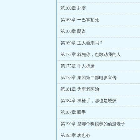
第160章 赴宴
第163章 一巴掌拍死
第166章 阴谋
第169章 主人会来吗？
第172章 就凭你，也敢动我的人
第175章 非人折磨
第178章 集团第二部电影宣传
第181章 为李老医治
第184章 神枪手，那也是蝼蚁
第187章 联手
第190章 是哪个狗娘养的偷袭老子
第193章 表忠心