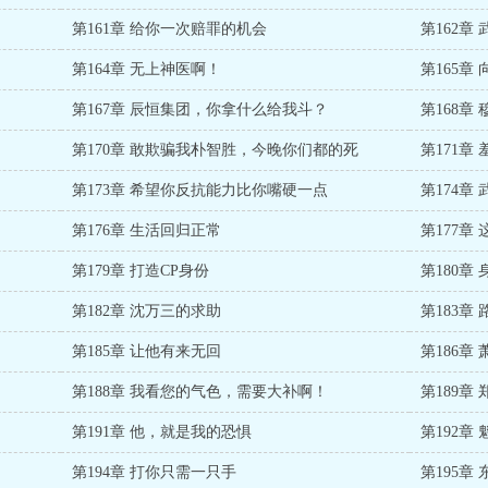
第161章 给你一次赔罪的机会
第162章 
第164章 无上神医啊！
第165章
第167章 辰恒集团，你拿什么给我斗？
第168章
第170章 敢欺骗我朴智胜，今晚你们都的死
第171章 
第173章 希望你反抗能力比你嘴硬一点
第174章
第176章 生活回归正常
第177章
第179章 打造CP身份
第180章
第182章 沈万三的求助
第183章
第185章 让他有来无回
第186章
第188章 我看您的气色，需要大补啊！
第189章
第191章 他，就是我的恐惧
第192章
第194章 打你只需一只手
第195