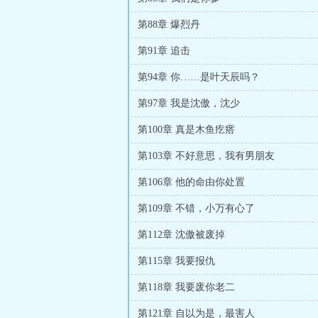
第88章 爆烈丹
第91章 追击
第94章 你……是叶天辰吗？
第97章 我是沈傲，沈少
第100章 真是木鱼疙瘩
第103章 不好意思，我有男朋友
第106章 他的命由你处置
第109章 不错，小万有心了
第112章 沈傲被废掉
第115章 我要报仇
第118章 我要废你老二
第121章 自以为是，最害人