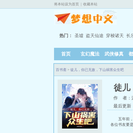
将本站设为首页
|
收藏本站
热门：
圣墟
盗天仙途
穿梭诸天
长
首页
玄幻魔法
武侠修真
百书斋
>
徒儿，你已无敌，下山祸害众生吧
徒儿
作 者：
最后更新：20
五年前
各位书友要