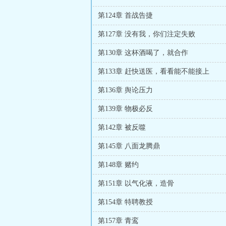
第124章 首战告捷
第127章 没有我，你们注定失败
第130章 这杯酒喝了，就合作
第133章 赶快送医，看看能不能接上
第136章 舆论压力
第139章 物极必反
第142章 被反噬
第145章 八面龙腾鼎
第148章 赌约
第151章 以气化液，造骨
第154章 特聘教授
第157章 青鸾