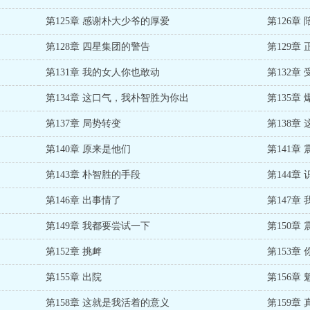
第125章 感谢朴大少爷的厚爱
第126章
第128章 四星集团的警告
第129章
第131章 我的女人你也敢动
第132章
第134章 这口气，我朴智胜为你出
第135章 
第137章 局势转变
第138章
第140章 原来是他们
第141章
第143章 朴智胜的手段
第144章
第146章 出事情了
第147章
第149章 我都要尝试一下
第150章
第152章 挑衅
第153章
第155章 出院
第156章 
第158章 这就是我活着的意义
第159章