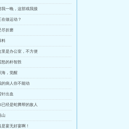
 陪我一晚，这部戏我接
 正在做运动？
 受尽折磨
爆料
 这里是办公室，不方便
 震怒的朴智胜
 识海，觉醒
 我的病人你不能动
 震针出血
 你已经是蛇腾帮的敌人
魁山
 真是宴无好宴啊！