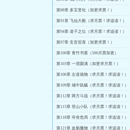
第88章 多宝变化（加更求票！）
第91章 飞仙大殿（求月票！求追读！）
第94章 道子之位（求月票！求追读！）
第97章 玄音贺喜（加更求票！）
第100章 青竹书斋（500月票加更）
第103章 一境圆满（加更求月票！）
第106章 左道诡物（求月票！求追读！）
第109章 城中鼠贼（求月票！求追读！）
第112章 两方斗战（求月票！求追读！）
第115章 登山小队（求月票！求追读！）
第118章 夺舍危局（求月票！求追读！）
第121章 血魁魔物（求月票！求追读！）