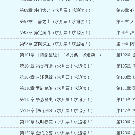
第89章 外门大比（求月票！求追读！）
第90章
第92章 上品之上（求月票！求追读！）
第93章
第95章 择定洞府（求月票！求追读！）
第96章
第98章 玄阁探宝（求月票！求追读！）
第99章
第101章 【四象星经】（求月票！求追读！）
第102
第104章 福灵有请（求月票！求追读！）
第105
第107章 火泽凤踪（求月票！求追读！）
第108
第110章 罗刹鬼修（求月票！求追读！）
第111
第113章 祭炼蛊虫（求月票！求追读！）
第114
第116章 神山潮汐（求月票！求追读！）
第117
第119章 秋时春花（求月票！求追读！）
第120
第122章 金纸之变（求月票！求追读！）
第123章