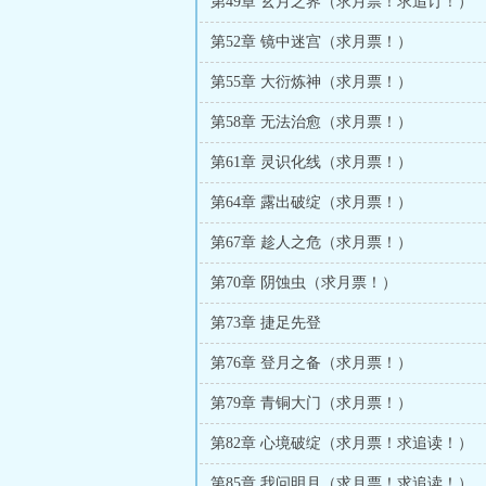
第49章 玄月之界（求月票！求追订！）
第52章 镜中迷宫（求月票！）
第55章 大衍炼神（求月票！）
第58章 无法治愈（求月票！）
第61章 灵识化线（求月票！）
第64章 露出破绽（求月票！）
第67章 趁人之危（求月票！）
第70章 阴蚀虫（求月票！）
第73章 捷足先登
第76章 登月之备（求月票！）
第79章 青铜大门（求月票！）
第82章 心境破绽（求月票！求追读！）
第85章 我问明月（求月票！求追读！）