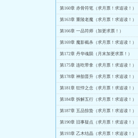
第160章 赤骨符笔（求月票！求追读！）
第163章 重陵老魔（求月票！求追读！）
第166章 一品符师（加更求票！）
第169章 魔影截杀（求月票！求追读！）
第172章 丹华魂陨（月末加更求票！）
第175章 连吃带拿（求月票！求追读！）
第178章 神胎晋升（求月票！求追读！）
第181章 狂悖之念（求月票！求追读！）
第184章 拆解五行（求月票！求追读！）
第187章 五品惊蛰（求月票！求追读！）
第190章 旧事疑点（求月票！求追读！）
第193章 乙木结晶（求月票！求追读！）