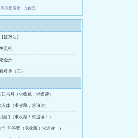
流氓艳遇记
九仙图
章 【破万法】
 争灵机
 培金丹
章 真尊典（三）
星与日与月（求收藏，求追读）
引气入体（求收藏，求追读）
拜入仙门（求收藏！求追读！）
“恰当”的答案（求收藏！求追读！）