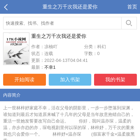
重生之万千次我还是爱你
首页
重生之万千次我还是爱你
作者：凉柚吖
分类：科幻
状态：连载
字数：0
更新：2022-04-13T04:04:41
最新：
不幸1
开始阅读
加入书架
我的书架
内容简介
上一世林梓妤家庭不幸，活在父母的阴影里，一步一步堕落到深渊，
谁知道到最后才知道原来喊了十几年的父母是当年故意抱错自己的，
重活一世她发誓要改写自己命运。 你好，我叫温亦琛，温柔的
温，亦步亦趋的亦，琛电视剧里何以琛的琛，林梓妤，万千次的重来
我也只会爱你一个。 林梓妤×温亦琛 (假富家千金×温柔腹黑