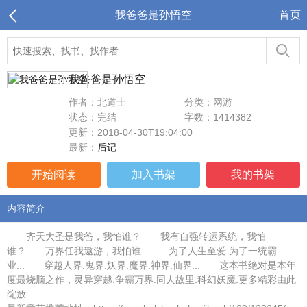
我爸爸是孙悟空
首页
我爸爸是孙悟空
作者：北道士
分类：网游
状态：完结
字数：1414382
更新：2018-04-30T19:04:00
最新：
后记
开始阅读
加入书架
我的书架
内容简介
齐天大圣是我爸，我怕谁？ 我有自强转运系统，我怕
谁？ 万界任我遨游，我怕谁... 为了人生至爱.为了一统霸
业... 穿越人界.鬼界.妖界.魔界.神界.仙界... 这本书绝对是本年
度最烧脑之作，灵异穿越.争霸万界.同人故里.科幻妖魔.更多精彩由此
绽放......