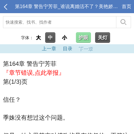
第164章 警告宁芳菲_谁说离婚活不了？美艳娇妻横着走！
首页
大
中
小
护眼
关灯
字体：
上一章
目录
下一章
第164章 警告宁芳菲
『章节错误,点此举报』
第(1/3)页
信任？
季姝没有想过这个问题。