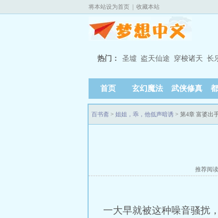
将本站设为首页
|
收藏本站
热门：
圣墟
盗天仙途
穿梭诸天
长
首页
玄幻魔法
武侠修真
百书斋
>
姐姐，乖，他低声暗诱
> 第4章 富婆
推荐阅
一大早就被这种噪音骚扰