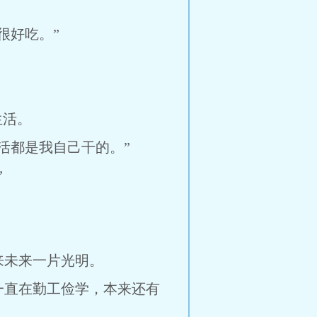
很好吃。”
生活。
活都是我自己干的。”
”
来未来一片光明。
一直在勤工俭学，本来还有