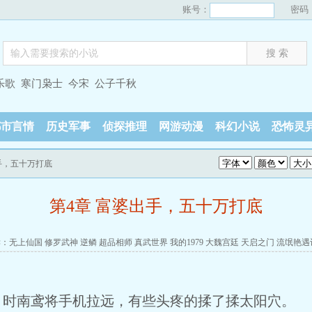
账号：
密码
乐歌
寒门枭士
今宋
公子千秋
都市言情
历史军事
侦探推理
网游动漫
科幻小说
恐怖灵
出手，五十万打底
第4章 富婆出手，五十万打底
读：
无上仙国
修罗武神
逆鳞
超品相师
真武世界
我的1979
大魏宫廷
天启之门
流氓艳遇
，时南鸢将手机拉远，有些头疼的揉了揉太阳穴。