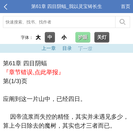
第61章 四目阴蝠_我以灵宝铸长生
首页
大
中
小
护眼
关灯
字体：
上一章
目录
下一章
第61章 四目阴蝠
『章节错误,点此举报』
第(1/3)页
应阐到这一片山中，已经四日。
因帝流浆而失控的精怪，其实并未遇见多少，
算上今日除去的魔树，其实也才三者而已。