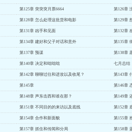
第125章 突突突月票6664
第126章
第128章 怎么处理这批货和电影
第129章
第131章 凶手和见面
第132章
第134章 建好和父子对话和意外
第135章
第137章 预谋
第138章
第140章 决定和咄咄咄
七月总结
第142章 聊聊过往和进攻以及收尾？
第143章
第145章
第146章
第148章 声东击西和谁在那？
第149章
第151章 不同目的的来访以及底线
第152章
第154章 合作和新面貌
第155章
第157章 抓住和传闻和分局
第158章