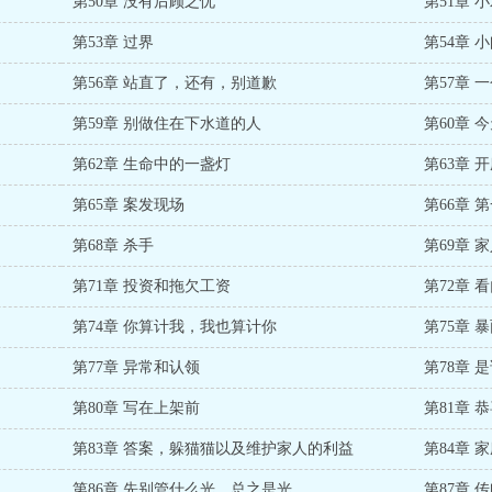
第50章 没有后顾之忧
第51章 
第53章 过界
第54章 
第56章 站直了，还有，别道歉
第57章 
第59章 别做住在下水道的人
第60章 
第62章 生命中的一盏灯
第63章 
第65章 案发现场
第66章 
第68章 杀手
第69章 
第71章 投资和拖欠工资
第72章
第74章 你算计我，我也算计你
第75章 
第77章 异常和认领
第78章 
第80章 写在上架前
第81章 
第83章 答案，躲猫猫以及维护家人的利益
第84章 
第86章 先别管什么光，总之是光
第87章 