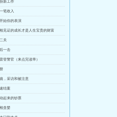
一份新工作
第一笔收入
请开始你的表演
 互相见证的成长才是人生宝贵的财富
第二关
最后一击
 布雷登警官（来点完读率）
顶替
出镜，采访和被注意
火速结案
滚动起来的钞票
互相贪婪