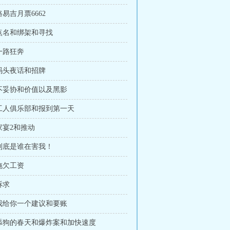
路易吉月票6662
 点名和绑架和寻找
 一路狂奔
 码头夜话和招牌
 不妥协和价值以及黑影
 工人俱乐部和报到第一天
 家宴2和推动
 到底是谁在害我！
 拖欠工资
诉求
 我给你一个建议和要账
章 舔狗的春天和爆炸案和加快速度