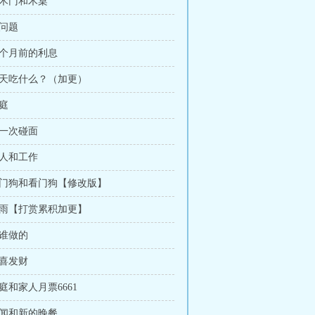
小木门和木桌
小问题
一个月前的利息
今天吃什么？（加更）
开庭
第一次碰面
家人和工作
 看门狗和看门狗【修改版】
暴雨【打赏累积加更】
是谁做的
恭喜发财
家庭和家人月票6661
传闻和新的晚餐