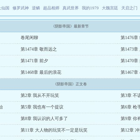
上仙国
修罗武神
逆鳞
超品相师
真武世界
我的1979
大魏宫廷
天启之门
《阴影帝国》最新章节
卷尾闲聊
第1476章
第1474章 敬而远之
第1473章
第1471章 前夕
第1470章
第1468章 最后的浪花
第1467章
《阴影帝国》正文卷
第2章 我从不开玩笑
第3章 
始
第5章 我也有一个提议
第6章 枪
第8章 我认识的人可多了
第9章 你
第11章 大人物的玩笑不一定是玩笑
第12章 