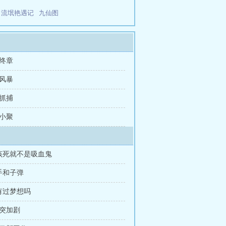
流氓艳遇记
九仙图
 终章
 风暴
 抓捕
 小聚
不该死就不是吸血鬼
手和子弹
有过梦想吗
冲突加剧