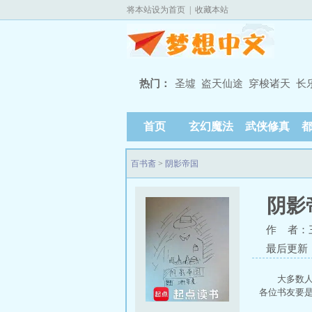
将本站设为首页
|
收藏本站
热门：
圣墟
盗天仙途
穿梭诸天
长
首页
玄幻魔法
武侠修真
百书斋
>
阴影帝国
阴影
作 者：
最后更新：20
大多数人
各位书友要