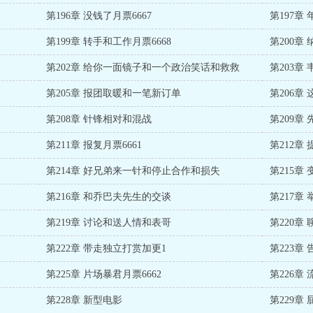
第196章 没钱了月票6667
第197章
第199章 转手和工作月票6668
第200章
第202章 给你一面镜子和一个政治笑话和救救
第203章
第205章 报团取暖和一笔新订单
第206章
第208章 针锋相对和混战
第209章 
第211章 报复月票6661
第212
第214章 好兄弟来一针和停止合作和损失
第215章
第216章 和乔巴夫先生的交谈
第217
第219章 讨论和送人情和表哥
第220章
第222章 带走独立打赏加更1
第223章
第225章 片场暴君月票6662
第226章
第228章 新型电影
第229章