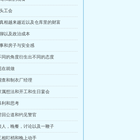
码头工会
 离真相越来越近以及仓库里的财富
闲聊以及政治成本
杂事和房子与安全感
 不同的角度衍生出不同的态度
 现在就做
 调查和制衣厂经理
 家属想法和开工和生日宴会
 暴利和思考
 讨回公道和约见警官
 接人，晚餐，讨论以及一鞭子
 互相盯梢和晚上动手