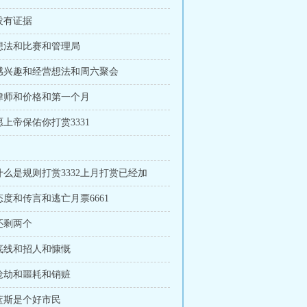
 没有证据
 想法和比赛和管理局
 感兴趣和经营想法和周六聚会
 律师和价格和第一个月
 愿上帝保佑你打赏3331
 什么是规则打赏3332上月打赏已经加
 态度和传言和逃亡月票6661
 还剩两个
 底线和招人和慷慨
 抢劫和噩耗和销赃
 蓝斯是个好市民