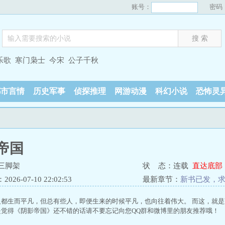
账号：
密码
乐歌
寒门枭士
今宋
公子千秋
都市言情
历史军事
侦探推理
网游动漫
科幻小说
恐怖灵
帝国
三脚架
状 态：连载
直达底部
26-07-10 22:02:53
最新章节：
新书已发，
都生而平凡，但总有些人，即便生来的时候平凡，也向往着伟大。 而这，就是蓝
是觉得《阴影帝国》还不错的话请不要忘记向您QQ群和微博里的朋友推荐哦！