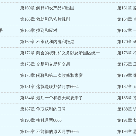
第160章 解释和农产品和出国
第161章 
第163章 救助和恐怖片规则
第164章
手
第166章 找到和应对
第167章
第169章 不承认和内鬼和抵港
第170章
第172章 商会的权利和义务以及帝国区统一
第173章
第175章 交易和交易和交易
第176章
第178章 闲聊和第二次收账和家宴
第179章
第181章 这就是联邦梦月票6664
第182章
第184章 最后一个和春天就要来了
第185章
第187章 争取权利的口号
第188章 
第190章 接触月票6665
第191章
第193章 不能输的原因月票6666
第194