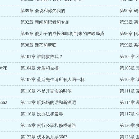
第89章 会说和你欠我的
第90章 
第92章 新闻和记者和专题
第93章
第95章 傻儿子的成长和即将到来的严峻局势
第96章 
第98章 迷茫和劳联
第99章 
第101章 谁能救救我？
第102章
际花
第104章 矛盾和被揍
第105章
第107章 蓝斯先生请所有人喝一杯
第108章
第110章 不是开盲盒的时候
第111章
62
第113章 听妈妈的话和新酒吧
第114章
第116章 没办法和羞辱
第117章
第119章 例行公事和修桥铺路
第120章
第122章 伐木累月票6663
第123章