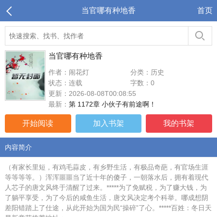
当官哪有种地香
首页
当官哪有种地香
作者：闹花灯
分类：历史
状态：连载
字数：0
更新：2026-08-08T00:08:55
最新：
第 1172章 小伙子有前途啊！
开始阅读
加入书架
我的书架
内容简介
（有家长里短，有鸡毛蒜皮，有乡野生活，有极品奇葩，有官场生涯
等等等等。）浑浑噩噩当了近十年的傻子，一朝落水后，拥有着现代
人芯子的唐文风终于清醒了过来。*****为了免赋税，为了赚大钱，为
了躺平享受，为了今后的咸鱼生活，唐文风决定考个科举。哪成想阴
差阳错踏上了仕途，从此开始为国为民“操碎”了心。*****百姓：冬日天