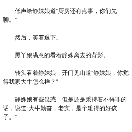
低声给静姝娘道“厨房还有点事，你们先
聊。”
然后，笑着退下。
黑丫娘满意的看着静姝离去的背影。
转头看着静姝娘，开门见山道“静姝娘，你觉
得我家大牛怎么样？”
静姝娘有些疑惑，但是还是秉持着不得罪的
话，说道“大牛勤奋，老实，是个难得的好孩
子。”