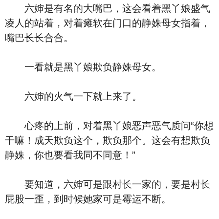
六婶是有名的大嘴巴，这会看着黑丫娘盛气
凌人的站着，对着瘫软在门口的静姝母女指着，
嘴巴长长合合。
一看就是黑丫娘欺负静姝母女。
六婶的火气一下就上来了。
心疼的上前，对着黑丫娘恶声恶气质问“你想
干嘛！成天欺负这个，欺负那个。这会有想欺负
静姝，你也要看我同不同意！”
要知道，六婶可是跟村长一家的，要是村长
屁股一歪，到时候她家可是霉运不断。