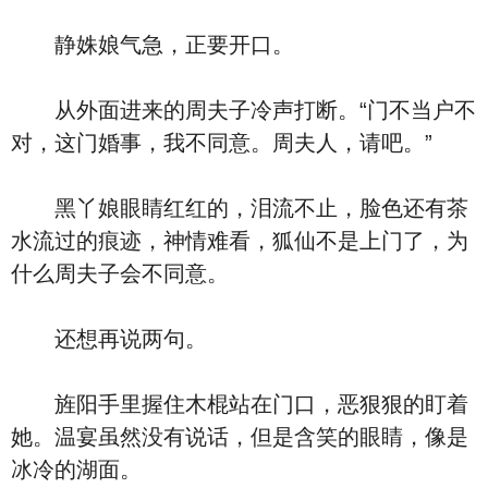
静姝娘气急，正要开口。
从外面进来的周夫子冷声打断。“门不当户不
对，这门婚事，我不同意。周夫人，请吧。”
黑丫娘眼睛红红的，泪流不止，脸色还有茶
水流过的痕迹，神情难看，狐仙不是上门了，为
什么周夫子会不同意。
还想再说两句。
旌阳手里握住木棍站在门口，恶狠狠的盯着
她。温宴虽然没有说话，但是含笑的眼睛，像是
冰冷的湖面。