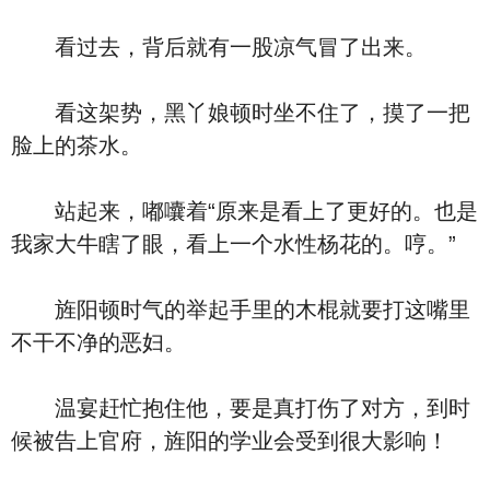
看过去，背后就有一股凉气冒了出来。
看这架势，黑丫娘顿时坐不住了，摸了一把
脸上的茶水。
站起来，嘟囔着“原来是看上了更好的。也是
我家大牛瞎了眼，看上一个水性杨花的。哼。”
旌阳顿时气的举起手里的木棍就要打这嘴里
不干不净的恶妇。
温宴赶忙抱住他，要是真打伤了对方，到时
候被告上官府，旌阳的学业会受到很大影响！