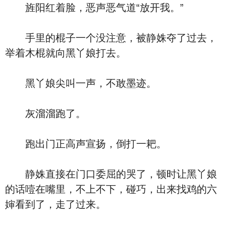
旌阳红着脸，恶声恶气道“放开我。”
手里的棍子一个没注意，被静姝夺了过去，
举着木棍就向黑丫娘打去。
黑丫娘尖叫一声，不敢墨迹。
灰溜溜跑了。
跑出门正高声宣扬，倒打一耙。
静姝直接在门口委屈的哭了，顿时让黑丫娘
的话噎在嘴里，不上不下，碰巧，出来找鸡的六
婶看到了，走了过来。