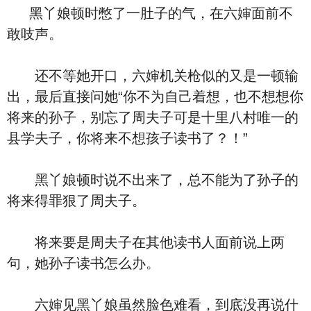
黑丫娘顿时憋了一肚子的气，在六婶面前不
敢吱声。
还不等她开口，六婶机关枪似的又是一顿输
出，最后直接问她“你不为自己着想，也不想想你
将来的孙子，别忘了周夫子可是十里八村唯一的
县学夫子，你将来不想孩子读书了？！”
黑丫娘顿时说不出来了，总不能为了孙子的
将来得罪狠了周夫子。
将来要是周夫子在其他读书人面前说上两
句，她孙子读书怎么办。
六婶见黑丫娘虽然脸色难看，到底没再说什