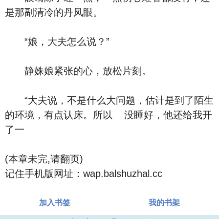
是那副清冷的丹凤眼。
“娘，大夫怎么说？”
静姝娘紧张的心，放松片刻。
“大夫说，不是什么大问题，估计是到了陌生
的环境，有点认床。所以 没睡好，他还给我开
了一
(本章未完,请翻页)
记住手机版网址：wap.balshuzhal.cc
加入书签
我的书架